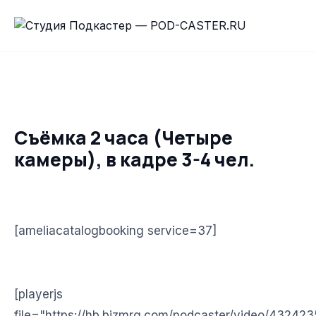
Съёмка 2 часа (Четыре
камеры), в кадре 3-4 чел.
[ameliacatalogbooking service=37]
[playerjs
file="https://hb.bizmrg.com/podcaster/video/43242