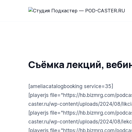
Съёмка лекций, вебин
[ameliacatalogbooking service=35]
[playerjs file="https://hb.bizmrg.com/podc
caster.ru/wp-content/uploads/2024/08/likc
[playerjs file="https://hb.bizmrg.com/podc
caster.ru/wp-content/uploads/2024/08/lekc
[playerjs file="https://hb.bizmrg.com/podc