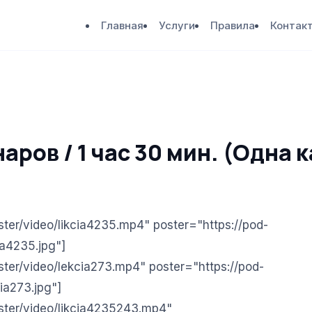
Главная
Услуги
Правила
Контак
аров / 1 час 30 мин. (Одна 
aster/video/likcia4235.mp4" poster="https://pod-
ia4235.jpg"]
aster/video/lekcia273.mp4" poster="https://pod-
ia273.jpg"]
aster/video/likcia4235243.mp4"