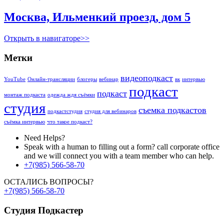
Москва, Ильменкий проезд, дом 5
Открыть в навигаторе>>
Метки
видеоподкаст
YouTube
Онлайн-трансляции
блогеры
вебинар
вк
интервью
подкаст
подкаст
монтаж подкаста
одежда ждя съёмки
студия
съемка подкастов
подкастстудия
студия для вебинаров
съёмка интервью
что такое подкаст?
Need Helps?
Speak with a human to filling out a form? call corporate office
and we will connect you with a team member who can help.
+7(985) 566-58-70
ОСТАЛИСЬ ВОПРОСЫ?
+7(985) 566-58-70
Студия
Подкастер